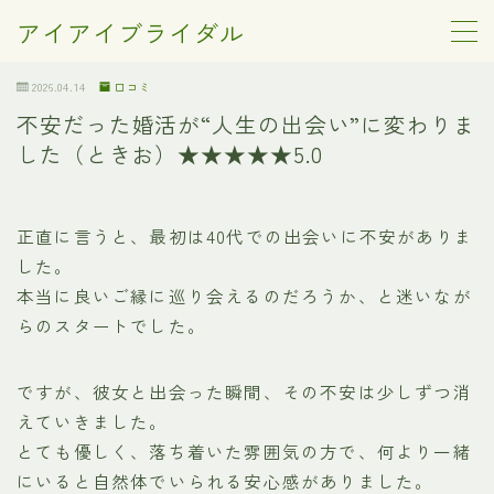
アイアイブライダル
MENU
2026.04.14
口コミ
不安だった婚活が“人生の出会い”に変わりま
した（ときお）★★★★★5.0
ご成婚までの流れ
アイアイブライダルが大切にしている事
料金案内
正直に言うと、最初は40代での出会いに不安がありま
した。
本当に良いご縁に巡り会えるのだろうか、と迷いなが
ご成婚者様の声
らのスタートでした。
会員様・ご成婚者様の口コミ
ですが、彼女と出会った瞬間、その不安は少しずつ消
えていきました。
お問い合わせ
とても優しく、落ち着いた雰囲気の方で、何より一緒
にいると自然体でいられる安心感がありました。